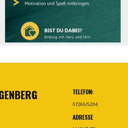
NGENBERG
TELEFON:
07265/5204
ADRESSE