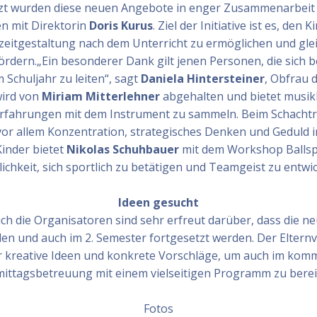
zt wurden diese neuen Angebote in enger Zusammenarbeit d
n mit Direktorin
Doris Kurus
. Ziel der Initiative ist es, den
eitgestaltung nach dem Unterricht zu ermöglichen und glei
fördern.„Ein besonderer Dank gilt jenen Personen, die sich be
Schuljahr zu leiten“, sagt
Daniela Hintersteiner
, Obfrau 
wird von
Miriam Mitterlehner
abgehalten und bietet musik
Erfahrungen mit dem Instrument zu sammeln. Beim Schachtr
or allem Konzentration, strategisches Denken und Geduld i
inder bietet
Nikolas Schuhbauer
mit dem Workshop Ballsp
ichkeit, sich sportlich zu betätigen und Teamgeist zu entwic
Ideen gesucht
uch die Organisatoren sind sehr erfreut darüber, dass die n
n und auch im 2. Semester fortgesetzt werden. Der Elternv
er kreative Ideen und konkrete Vorschläge, um auch im kom
ittagsbetreuung mit einem vielseitigen Programm zu berei
Fotos