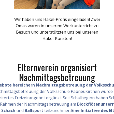
Wir haben uns Häkel-Profis eingeladen! Zwei
Omas waren in unserem Werkunterricht zu
Besuch und unterstützten uns bei unseren
Häkel-Künsten!
Elternverein organisiert
Nachmittagsbetreuung
ebote bereichern Nachmittagsbetreuung der Volksschu
mittagsbetreuung der Volksschule Pabneukirchen wurde i
eitertes Freizeitangebot ergänzt. Seit Schulbeginn haben Sc
m Rahmen der Nachmittagsbetreuung am
Blockflötenunterr
s
Schach
und
Ballsport
teilzunehmen.
Eine Initiative des E